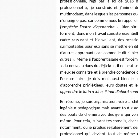
professionnelle, régi par la loi de 2018 b
professionnel », je construis et j’anime d
multimodaux, dans lesquels les personnes que
n’enseigne pas, car comme nous le rappelle
j’empêche l’autre d’apprendre »
. Bien sûr
forment, donc mon travail consiste essentiel
cadre rassurant et bienveillant, des occas
surmontables pour eux sans se mettre en diff
d’autres apprenants car comme le dit si bie
autres »
. Même si l’apprentissage est forcéme
« du nouveau dans du déjà-là », il ne peut se
mieux se connaitre et à prendre conscience d
Pour ce faire, je dois moi aussi bien les 
d’apprendre privilégiées, leurs doutes et l
apprendre le latin à John, il faut d’abord conn
En résumé, je suis organisateur, voire arch
ingénieur pédagogique mais avant tout « acc
des bouts de chemin avec des gens qui von
même. Pour cela, suivant tes conseils, cher 
notamment, où je produis régulièrement des
professionnel qui devient tout de même d