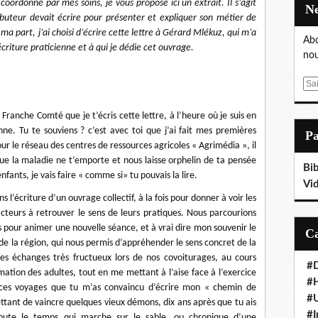
oordonné par mes soins, je vous propose ici un extrait. Il s’agit
ibuteur devait écrire pour présenter et expliquer son métier de
a part, j’ai choisi d’écrire cette lettre à Gérard Mlékuz, qui m’a
Abo
écriture praticienne et à qui je dédie cet ouvrage.
nou
E
m
a
Franche Comté que je t’écris cette lettre, à l’heure où je suis en
i
enne. Tu te souviens ? c’est avec toi que j’ai fait mes premières
P
l
ur le réseau des centres de ressources agricoles « Agrimédia », il
que la maladie ne t’emporte et nous laisse orphelin de ta pensée
Bib
nfants, je vais faire « comme si» tu pouvais la lire.
Vi
s l’écriture d’un ouvrage collectif, à la fois pour donner à voir les
acteurs à retrouver le sens de leurs pratiques. Nous parcourions
s pour animer une nouvelle séance, et à vrai dire mon souvenir le
PA de la région, qui nous permis d’appréhender le sens concret de la
des échanges très fructueux lors de nos covoiturages, au cours
#D
rmation des adultes, tout en me mettant à l’aise face à l’exercice
#
 ces voyages que tu m’as convaincu d’écrire mon « chemin de
#
ttant de vaincre quelques vieux démons, dix ans après que tu ais
#I
oute le temps qui marche sur le sable, ou chronique d’une