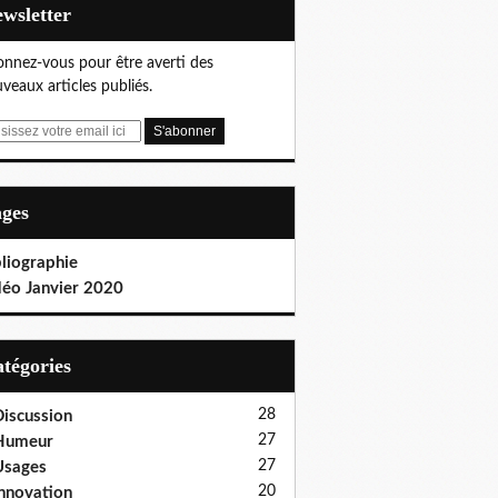
Newsletter
nnez-vous pour être averti des
veaux articles publiés.
ages
liographie
déo Janvier 2020
Catégories
28
iscussion
27
Humeur
27
Usages
20
nnovation