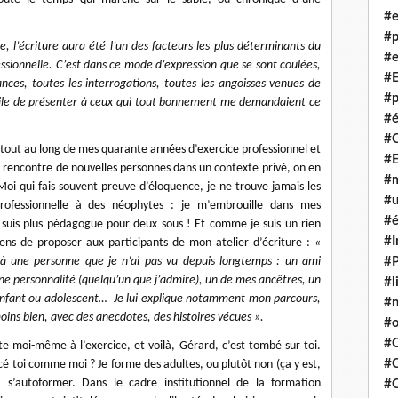
#e
#p
 l’écriture aura été l’un des facteurs les plus déterminants du
#e
essionnelle. C’est dans ce mode d’expression que se sont coulées,
#E
ces, toutes les interrogations, toutes les angoisses venues de
#p
fficile de présenter à ceux qui tout bonnement me demandaient ce
#é
#
 tout au long de mes quarante années d’exercice professionnel et
#
 rencontre de nouvelles personnes dans un contexte privé, on en
#m
oi qui fais souvent preuve d’éloquence, je ne trouve jamais les
#u
professionnelle à des néophytes : je m’embrouille dans mes
#é
ne suis plus pédagogue pour deux sous ! Et comme je suis un rien
#I
viens de proposer aux participants de mon atelier d’écriture :
«
 à une personne que je n’ai pas vu depuis longtemps : un ami
#P
ne personnalité (quelqu’un que j’admire), un de mes ancêtres, un
#l
enfant ou adolescent… Je lui explique notamment mon parcours,
#
ins bien, avec des anecdotes, des histoires vécues ».
#o
#C
e moi-même à l’exercice, et voilà, Gérard, c’est tombé sur toi.
#
é toi comme moi ? Je forme des adultes, ou plutôt non (ça y est,
s’autoformer. Dans le cadre institutionnel de la formation
#