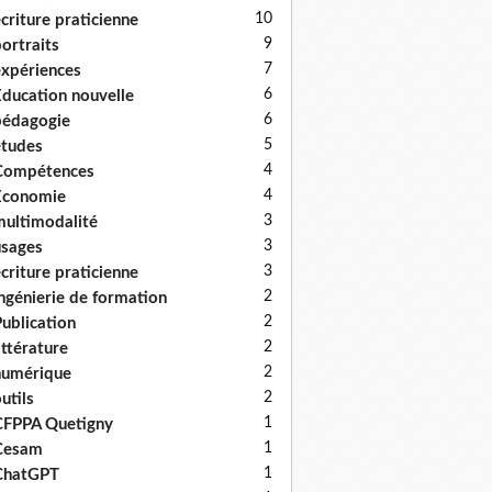
10
criture praticienne
9
ortraits
7
xpériences
6
ducation nouvelle
6
édagogie
5
tudes
4
Compétences
4
Economie
3
ultimodalité
3
sages
3
criture praticienne
2
ngénierie de formation
2
ublication
2
ittérature
2
numérique
2
utils
1
FPPA Quetigny
1
Cesam
1
ChatGPT