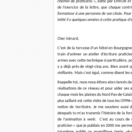
chemin de praticiens », édité par EMFOR et c
de l’exercice de la lettre, que chaque contr
formateur à une personne de son choix. Pour m
initié il y quelques années à cette pratique d’
Cher Gérard,
C’est de la terrasse d’un hôtel en Bourgogne 
train d’animer un atelier d’écriture pratici
armes avec cette technique si particulière, po
y a déjà près de vingt-cinq ans. Bien avant 
vivifiante. Mais c’est égal, comme disent les e
Rappelle-toi, nous nous étions alors lancés dan
réalisations de ce réseau et pour aider ses 
chaque mois les plaines du Nord Pas-de-Calai
plus saillant est cette visite de tous les CFP
notion de territoire. Je me souviens aussi 
desquels tu m’as transmis l’histoire de la fo
de l’animation à venir. C’est au cours de
praticien » que je publiais en 2000 me perme
toi-même publié ce magnifique texte «éc