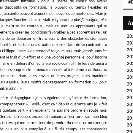
izarrement intitulée « pour la liberté de choisir son avenir
#
es dispositifs de formation, la plupart du temps flexibles et
 j’accueille peuvent acquérir de nouvelles compétences. Mais je
 Jacques Rancière dans le Maitre Ignorant
« plus j’enseigne, plus
 je maitrise les contenus, mais ce sont les apprenants qui se
lement à créer les conditions favorables à cet apprentissage : un
20
ions de se dépasser en franchissant des obstacles épistémiques
20
iculté, et surtout des situations permettant de se confronter à
20
n Philippe Carré
« on apprend toujours seul mais jamais sans les
20
nt le fruit d’un effort et d’une volonté personnelle, pour inscrire
 faire en dehors d’un échange socio-cognitif ! Je les aide aussi à
20
e leurs progrès : le fameux « connais-toi toi-même » de Socrate.
20
connaitre, dans leurs envies et leurs projets, leurs manières
20
eurs espoirs, leurs motifs d’engagement en formation :
« pour
20
aitre John ! »
20
20
itecte pédagogique ; je suis également ingénieur de formation,
ompagnateur ». Voilà, c’est ça : depuis quarante ans je « fais
20
t quelque part » en espérant ne pas me perdre en route moi-
20
Gérard, je recours encore et toujours à l’écriture, sur mon blog
20
 textes qui me permettent de prendre du recul sur un exercice
20
e plus en plus compliqué au fil du temps. Les tracasseries
20