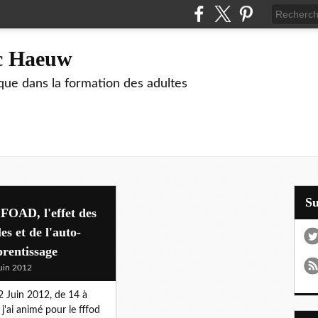
ic Haeuw
que dans la formation des adultes
S
FOAD, l'effet des
les et de l'auto-
rentissage
uin 2012
2 Juin 2012, de 14 à
 j'ai animé pour le fffod