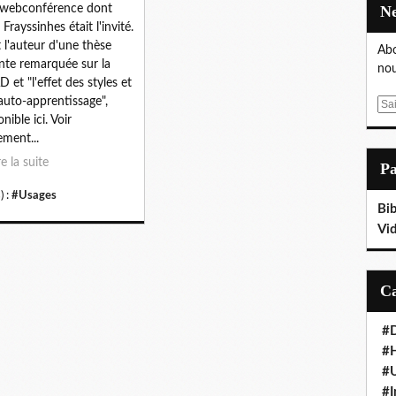
 webconférence dont
Frayssinhes était l'invité.
st l'auteur d'une thèse
Abo
nte remarquée sur la
nou
 et "l'effet des styles et
'auto-apprentissage",
E
nible ici. Voir
m
ement...
a
i
re la suite
P
l
) :
#Usages
Bib
Vi
#D
#
#
#I