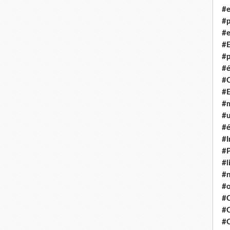
#e
#p
#e
#E
#p
#é
#
#
#m
#u
#é
#I
#P
#l
#
#o
#C
#
#