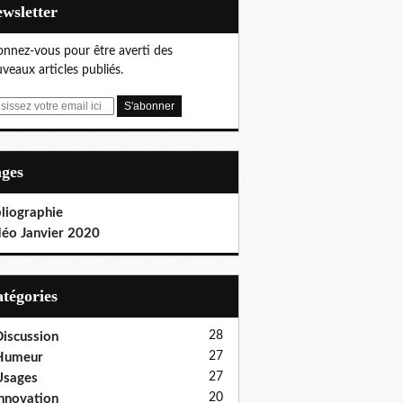
Newsletter
nnez-vous pour être averti des
veaux articles publiés.
ages
liographie
déo Janvier 2020
Catégories
28
iscussion
27
Humeur
27
Usages
20
nnovation