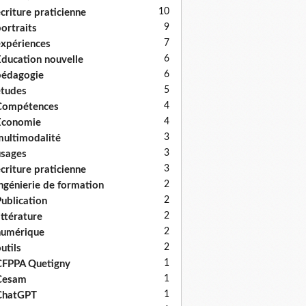
10
criture praticienne
9
ortraits
7
xpériences
6
ducation nouvelle
6
édagogie
5
tudes
4
Compétences
4
Economie
3
ultimodalité
3
sages
3
criture praticienne
2
ngénierie de formation
2
ublication
2
ittérature
2
numérique
2
utils
1
FPPA Quetigny
1
Cesam
1
ChatGPT