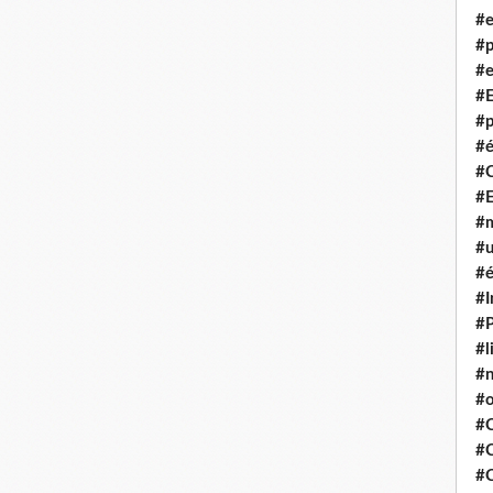
#e
#p
#e
#E
#p
#é
#
#
#m
#u
#é
#I
#P
#l
#
#o
#C
#
#