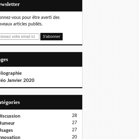
Newsletter
nnez-vous pour être averti des
veaux articles publiés.
ages
liographie
déo Janvier 2020
Catégories
28
iscussion
27
Humeur
27
Usages
20
nnovation