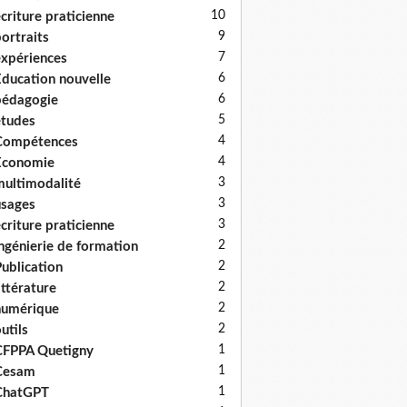
10
criture praticienne
9
ortraits
7
xpériences
6
ducation nouvelle
6
édagogie
5
tudes
4
Compétences
4
Economie
3
ultimodalité
3
sages
3
criture praticienne
2
ngénierie de formation
2
ublication
2
ittérature
2
numérique
2
utils
1
FPPA Quetigny
1
Cesam
1
ChatGPT