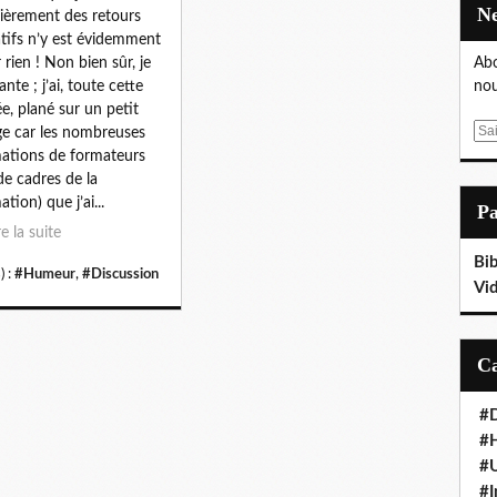
ièrement des retours
tifs n’y est évidemment
 rien ! Non bien sûr, je
Abo
ante ; j’ai, toute cette
nou
e, plané sur un petit
E
e car les nombreuses
m
ations de formateurs
a
de cadres de la
i
tion) que j’ai...
P
l
re la suite
Bib
) :
#Humeur
,
#Discussion
Vi
#D
#
#
#I