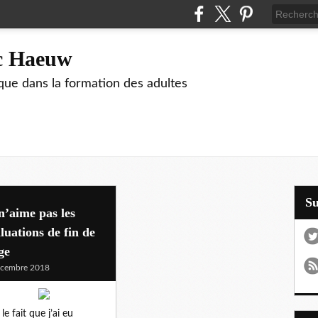
ic Haeuw
que dans la formation des adultes
S
n’aime pas les
luations de fin de
ge
écembre 2018
le fait que j’ai eu