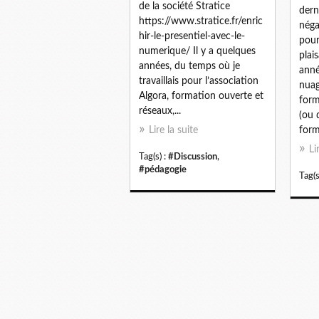
de la société Stratice
dern
https://www.stratice.fr/enric
néga
hir-le-presentiel-avec-le-
pour
numerique/ Il y a quelques
plais
années, du temps où je
anné
travaillais pour l’association
nuag
Algora, formation ouverte et
form
réseaux,...
(ou 
Lire la suite
forma
Li
Tag(s) :
#Discussion
,
#pédagogie
Tag(s