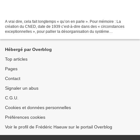
A vrai dire, cela fait longtemps « qu’on en parle ». Pour mémoire : La
création du CNED, date de 1939 c’est-à-dire dans des « circonstances
exceptionnelles », pour pallier la désorganisation du système
d'enseignement due à la guerre ; de là à dire que...
Hébergé par Overblog
Top articles
Pages
Contact
Signaler un abus
C.G.U.
Cookies et données personnelles
Préférences cookies
Voir le profil de Frédéric Haeuw sur le portail Overblog