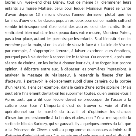
(après un week-end chez Disney, tout de même !) d’emmener leurs
enfants au musée Matisse, celui pour lequel Monsieur Poiret se vante
d’avoir dépensé 13 millions d’euros l'année dernière, plutôt que les
familles d’ouvriers, les classes populaires, ceux pour qui ce modèle culturel
semble intrinsèquement être celui des autres, celui des nantis. Ils se
sentiraient bien mal dans leurs peaux dans votre musée, Monsieur Poiret,
pas à leur place, autant les parents que les enfants. Sauf bien sûr si on les
emmène par la main, si on les aide de s’ouvrir face à « La Joie de Vivre »
par exemple, à s’approprier l’œuvre, à laisser exprimer leurs émotions,
pourquoi pas à s’autoriser à reproduire le tableau. Ou encore si, après une
séance de cinéma, on les incite à donner leur avis, à se forger leur propre
opinion, à débattre entre eux, à dépasser les premières impressions, à
analyser le message du réalisateur, à ressentir la finesse d’un jeu
d’acteurs, à percevoir le déplacement subtil d’une caméra ou la portée
d’un regard. Tiens par exemple, dans le cadre d’une sortie scolaire ! Mais
peut être finalement devrait-on les supprimer toutes, qu’en pensez-vous ?
Après tout, qui a dit que l’école devait se préoccuper de l’accès à la
culture pour tous ? L’important c’est de trouver sa voie et d’être
opérationnel sur le marché du travail, et d’optimiser les chances
d’insertion professionnelle à la fin des études, non ? Cela me rappelle la
sortie de Nicolas Sarkozy, qui se gaussait il y a quelques années du fait que
« La Princesse de Clèves » soit au programme du concours administratif