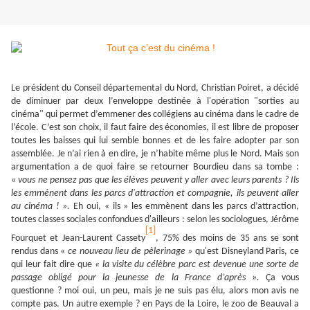
Le président du Conseil départemental du Nord, Christian Poiret, a décidé
de diminuer par deux l’enveloppe destinée à l'opération "sorties au
cinéma" qui permet d’emmener des collégiens au cinéma dans le cadre de
l’école. C’est son choix, il faut faire des économies, il est libre de proposer
toutes les baisses qui lui semble bonnes et de les faire adopter par son
assemblée. Je n’ai rien à en dire, je n’habite même plus le Nord. Mais son
argumentation a de quoi faire se retourner Bourdieu dans sa tombe :
«
vous ne pensez pas que les élèves peuvent y aller avec leurs parents ? Ils
les emmènent dans les parcs d'attraction et compagnie, ils peuvent aller
au cinéma ! ».
Eh oui, « ils » les emmènent dans les parcs d’attraction,
toutes classes sociales confondues d'ailleurs : selon les sociologues, Jérôme
[1]
Fourquet et Jean-Laurent Cassety
, 75% des moins de 35 ans se sont
rendus dans «
ce nouveau lieu de pèlerinage »
qu'est Disneyland Paris, ce
qui leur fait dire que
« la visite du célèbre parc est devenue une sorte de
passage obligé pour la jeunesse de la France d’après ».
Ça vous
questionne ? moi oui, un peu, mais je ne suis pas élu, alors mon avis ne
compte pas. Un autre exemple ? en Pays de la Loire, le zoo de Beauval a