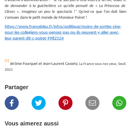
d’attaché d’administration :
"
Je ne sais pas si cela vous est arrivé,
disait-il,
de demander à la guichetière ce qu'elle pensait de «
La Princesse de
Clèves »
. Imaginez un peu le spectacle !"
Qu’est-ce que l’on doit bien
s’amuser dans le petit monde de Monsieur Poiret !
https://www.francebleu.fr/infos/politique/moins-de-sorties-cine-
pour-les-collegiens-vous-pensez-pas-qu-ils-peuvent-y-aller-avec-
leur-parent-dit-c-poiret-9982524
[1]
Jérôme Fourquet et Jean-Laurent Cassety,
La France sous nos yeux, Seuil,
2021
Partager
Vous aimerez aussi