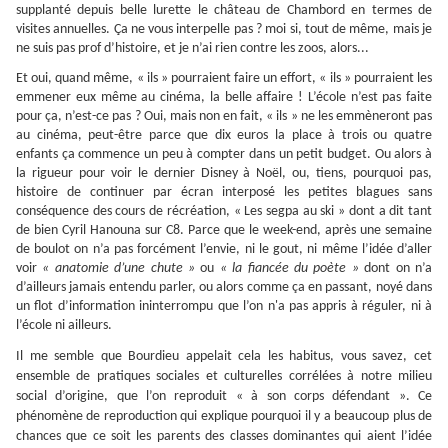
supplanté depuis belle lurette le château de Chambord en termes de
visites annuelles. Ça ne vous interpelle pas ? moi si, tout de même, mais je
ne suis pas prof d’histoire, et je n’ai rien contre les zoos, alors...
Et oui, quand même, « ils » pourraient faire un effort, « ils » pourraient les
emmener eux même au cinéma, la belle affaire ! L’école n’est pas faite
pour ça, n’est-ce pas ? Oui, mais non en fait, « ils » ne les emmèneront pas
au cinéma, peut-être parce que dix euros la place à trois ou quatre
enfants ça commence un peu à compter dans un petit budget. Ou alors à
la rigueur pour voir le dernier Disney à Noël, ou, tiens, pourquoi pas,
histoire de continuer par écran interposé les petites blagues sans
conséquence des cours de récréation, « Les segpa au ski » dont a dit tant
de bien Cyril Hanouna sur C8. Parce que le week-end, après une semaine
de boulot on n’a pas forcément l’envie, ni le gout, ni même l’idée d’aller
voir
« anatomie d’une chute »
ou
« la fiancée du poète »
dont on n’a
d’ailleurs jamais entendu parler, ou alors comme ça en passant, noyé dans
un flot d’information ininterrompu que l’on n'a pas appris à réguler, ni à
l’école ni ailleurs.
Il me semble que Bourdieu appelait cela les habitus, vous savez, cet
ensemble de pratiques sociales et culturelles corrélées à notre milieu
social d’origine, que l’on reproduit « à son corps défendant ».
Ce
phénomène de reproduction qui explique pourquoi il y a beaucoup plus de
chances que ce soit les parents des classes dominantes qui aient l’idée