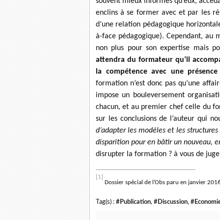
souvent mieux informés qu’eux, accédan
enclins à se former avec et par les r
d’une relation pédagogique horizontale 
à-face pédagogique). Cependant, au mê
non plus pour son expertise mais p
attendra du formateur qu’il accomp
la compétence avec une présence b
formation n’est donc pas qu’une affair
impose un bouleversement organisatio
chacun, et au premier chef celle du fo
sur les conclusions de l’auteur qui no
d’adapter les modèles et les structure
disparition pour en bâtir un nouveau, e
disrupter la formation ? à vous de jug
[1]
Dossier spécial de l’Obs paru en janvier 201
Tag(s) :
#Publication
,
#Discussion
,
#Economi