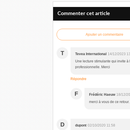
Commenter cet article
Ajouter un commentaire
T
Tevea International
14/12/2023 1
Une lecture stimulante qui invite à 
professionnelle. Merci
Répondre
F
Frédéric Haeuw
18/12/2
merci à vous de ce retour.
D
dupont
02/10/2020 11:58