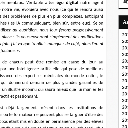
#
périmentaux. Véritable
alter égo digital
notre agent
e notre vie, évoluera avec nous (ce qui le rendra aussi
s des problèmes de plus en plus complexes, anticipant
es (les IA communiquant, bien sûr, entre eux). Selon
iliser au quotidien, nous leur ferons progressivement
20
re place : ils nous enverront simplement des notifications
20
 fait, j’ai vu que tu allais manquer de café, alors j’en ai
20
factures »
.
20
20
ce de chacun peut être remise en cause du jour au
20
r une intelligence artificielle qui pose de meilleurs
20
aissance des expertises médicales du monde entier, le
20
s qui donneront demain de plus grandes garanties de
20
r un illustre inconnu qui saura mieux que lui manier les
20
actif et passionnant.
20
20
 déjà largement présent dans les institutions de
20
ur ou le formateur ne peuvent plus se targuer d’être des
20
 propos étant mis en doute en permanence par des élèves
20