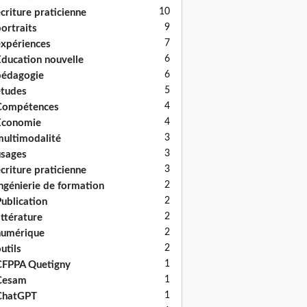
10
criture praticienne
9
ortraits
7
xpériences
6
ducation nouvelle
6
édagogie
5
tudes
4
Compétences
4
Economie
3
ultimodalité
3
sages
3
criture praticienne
2
ngénierie de formation
2
ublication
2
ittérature
2
numérique
2
utils
1
FPPA Quetigny
1
Cesam
1
ChatGPT