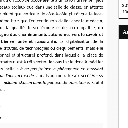
t d’un coup de pouce alerte à un savoir universel, plus
20
éseaux sociaux que dans une salle de classe, en attente
20
plutôt que verticale (le côte-à-côte plutôt que le face-
me titre que l’on continuera d’aller chez le médecin,
our la qualité de son écoute et de son empathie,
on
agne des cheminements autonomes vers le savoir et
ienveillante et rassurante.
La digitalisation de la
e d’outils, de technologies ou d’équipements, mais elle
nnel et structurel profond, dans laquelle la place de
rmateur, est à réinventer. Je vous invite donc à méditer
us incite
« à ne pas freiner le phénomène en essayant
s de l’ancien monde »
, mais au contraire à
« accélérer sa
n incluant chacun dans la période de transition »
. Faut-il
er…
6
e