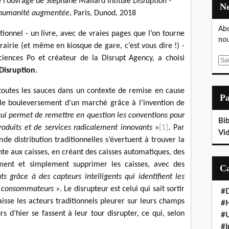
 de l’ouvrage de Stéphane Mallard intitulé
Disruption -
at, humanité augmentée
, Paris, Dunod, 2018
Abo
tionnel - un livre, avec de vraies pages que l’on tourne
nou
rairie (et même en kiosque de gare, c’est vous dire !) -
iences Po et créateur de la Disrupt Agency, a choisi
E
Disruption
.
m
a
toutes les sauces dans un contexte de remise en cause
i
P
ne le bouleversement d'un marché grâce à l’invention de
l
qui permet de remettre en question les conventions pour
Bib
roduits et de services radicalement innovants
»
[1]
. Par
Vi
de distribution traditionnelles s’évertuent à trouver la
nte aux caisses, en créant des caisses automatiques, des
ment et simplement supprimer les caisses, avec des
nts grâce à des capteurs intelligents qui identifient les
es consommateurs »
. Le disrupteur est celui qui sait sortir
#D
aisse les acteurs traditionnels pleurer sur leurs champs
#
rs d’hier se fassent à leur tour disrupter, ce qui, selon
#
#I