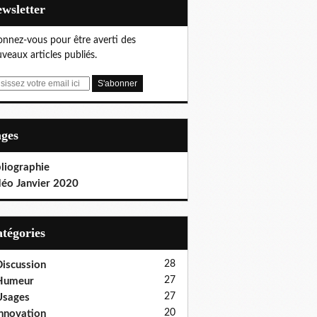
Newsletter
nnez-vous pour être averti des
veaux articles publiés.
ages
liographie
déo Janvier 2020
Catégories
28
iscussion
27
Humeur
27
Usages
20
nnovation