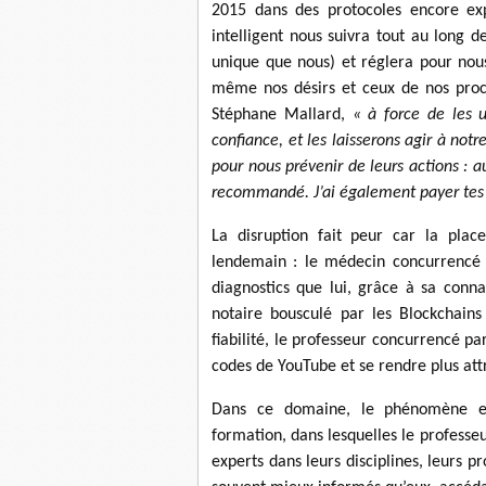
2015 dans des protocoles encore ex
intelligent nous suivra tout au long d
unique que nous) et réglera pour nou
même nos désirs et ceux de nos proch
Stéphane Mallard,
« à force de les ut
confiance, et les laisserons agir à not
pour nous prévenir de leurs actions : au
recommandé. J’ai également payer tes 
La disruption fait peur car la pla
lendemain : le médecin concurrencé pa
diagnostics que lui, grâce à sa conn
notaire bousculé par les Blockchain
fiabilité, le professeur concurrencé pa
codes de YouTube et se rendre plus attr
Dans ce domaine, le phénomène est
formation, dans lesquelles le professe
experts dans leurs disciplines, leurs