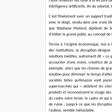
Cette réflexion fait suite à la lecture
Intelligence artificielle, fin du salari
C’est finalement avec un support tradi
avec le doigt, vendu dans une vraie lib
que Stéphane Mallard, diplômé de Sc
d’initier le grand public au concept de
Terme à l’origine économique, mis à 
des institutions, la disruption désig
solutions inédites, autrement dit «
ce 
accoucher d’une vision, créatrice de p
exemple, alors que les chaines de gran
solution pour diminuer le temps d’atte
sociétés telles qu’Amazon vont pure
supermarchés qui
« débitent les clie
produits et reconnaissent le visage d
du cadre voire briser le cadre et qui l
de ruine ; jusqu’à ce que les disrupteu
l’auteur, semble inéluctable.