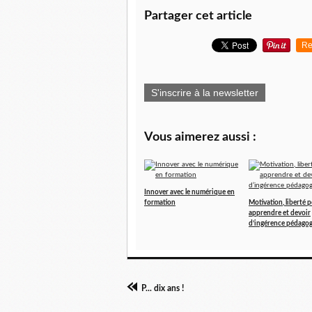
Partager cet article
Re
S'inscrire à la newsletter
Vous aimerez aussi :
Innover avec le numérique en
formation
Motivation, liberté 
apprendre et devoir
d’ingérence pédago
P... dix ans !