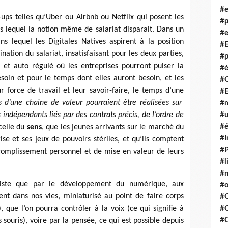
#e
t-ups telles qu’Uber ou Airbnb ou Netflix qui posent les
#p
s lequel la notion même de salariat disparait. Dans un
#e
 lequel les Digitales Natives aspirent à la position
#E
ination du salariat, insatisfaisant pour les deux parties,
#p
 et auto régulé où les entreprises pourront puiser la
#é
oin et pour le temps dont elles auront besoin, et les
#
r force de travail et leur savoir-faire, le temps d’une
#
es d’une chaine de valeur pourraient être réalisées sur
#m
indépendants liés par des contrats précis, de l’ordre de
#u
#é
 celle du
sens
, que les jeunes arrivants sur le marché du
#I
ise et ses jeux de pouvoirs stériles, et qu’ils comptent
#P
omplissement personnel et de mise en valeur de leurs
#l
#
xiste que par le développement du numérique, aux
#o
ent dans nos vies, miniaturisé au point de faire corps
#C
ue l’on pourra contrôler à la voix (ce qui signifie à
#
#
s souris), voire par la pensée, ce qui est possible depuis