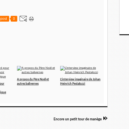
post
0
A propos du Père Noël et
L’interview imaginaire de Johan
pour
autres balivernes
Heinrich Pestalozzi
gique
Encore un petit tour de manège