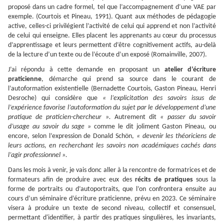
proposé dans un cadre formel, tel que l’accompagnement d’une VAE par
exemple. (Courtois et Pineau, 1991). Quant aux méthodes de pédagogie
active, celles-ci privilégient l’activité de celui qui apprend et non l’activité
de celui qui enseigne. Elles placent les apprenants au cœur du processus
d’apprentissage et leurs permettent d’être cognitivement actifs, au-delà
de la lecture d’un texte ou de l’écoute d’un exposé (Romainville, 2007).
J’ai répondu à cette demande en proposant un
atelier d’écriture
praticienne
, démarche qui prend sa source dans le courant de
l’autoformation existentielle (Bernadette Courtois, Gaston Pineau, Henri
Desroche) qui considère que
« l’explicitation des savoirs issus de
l’expérience favorise l’autoformation du sujet par le développement d’une
pratique de praticien-chercheur ».
Autrement dit
« passer du savoir
d’usage au savoir du sage »
comme le dit joliment Gaston Pineau, ou
encore, selon l’expression de Donald Schön,
« devenir les théoriciens de
leurs actions, en recherchant les savoirs non académiques cachés dans
l’agir professionnel ».
Dans les mois à venir, je vais donc aller à la rencontre de formatrices et de
formateurs afin de produire avec eux des
récits de pratiques
sous la
forme de portraits ou d’autoportraits, que l’on confrontera ensuite au
cours d’un séminaire d’écriture praticienne, prévu en 2023. Ce séminaire
visera à produire un texte de second niveau, collectif et consensuel,
permettant d'identifier, à partir des pratiques singulières, les invariants,