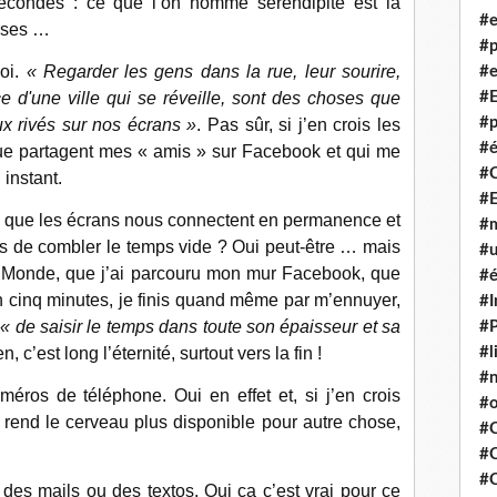
écondes : ce que l’on nomme sérendipité est la
#e
rses …
#p
soi.
« Regarder les gens dans la rue, leur sourire,
#e
 d'une ville qui se réveille, sont des choses que
#E
#p
ux rivés sur nos écrans »
. Pas sûr, si j’en crois les
#é
ue partagent mes « amis » sur Facebook et qui me
#
instant.
#
ce que les écrans nous connectent en permanence et
#m
s de combler le temps vide ? Oui peut-être … mais
#u
 le Monde, que j’ai parcouru mon mur Facebook, que
#é
 en cinq minutes, je finis quand même par m’ennuyer,
#I
t
« de saisir le temps dans toute son épaisseur et sa
#P
c’est long l’éternité, surtout vers la fin !
#l
#
éros de téléphone. Oui en effet et, si j’en crois
#o
n rend le cerveau plus disponible pour autre chose,
#C
#
#
des mails ou des textos. Oui ça c’est vrai pour ce