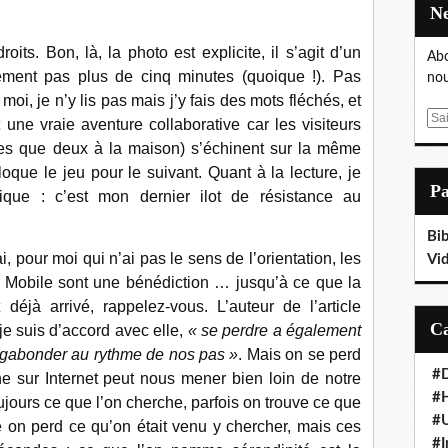
oits. Bon, là, la photo est explicite, il s’agit d’un
Abo
ement pas plus de cinq minutes (quoique !). Pas
nou
oi, je n’y lis pas mais j’y fais des mots fléchés, et
E
ne vraie aventure collaborative car les visiteurs
m
es que deux à la maison) s’échinent sur la même
a
loque le jeu pour le suivant. Quant à la lecture, je
i
P
onique : c’est mon dernier ilot de résistance au
l
Bib
i, pour moi qui n’ai pas le sens de l’orientation, les
Vi
r Mobile sont une bénédiction … jusqu’à ce que la
déjà arrivé, rappelez-vous. L’auteur de l’article
 je suis d’accord avec elle,
« se perdre a également
vagabonder au rythme de nos pas »
. Mais on se perd
#D
e sur Internet peut nous mener bien loin de notre
#
ujours ce que l’on cherche, parfois on trouve ce que
#
e on perd ce qu’on était venu y chercher, mais ces
#I