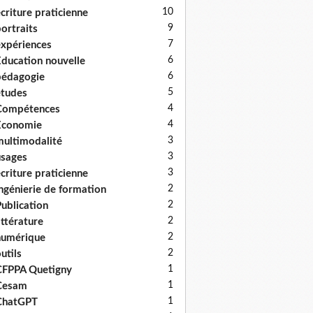
10
criture praticienne
9
ortraits
7
xpériences
6
ducation nouvelle
6
édagogie
5
tudes
4
Compétences
4
Economie
3
ultimodalité
3
sages
3
criture praticienne
2
ngénierie de formation
2
ublication
2
ittérature
2
numérique
2
utils
1
FPPA Quetigny
1
Cesam
1
ChatGPT