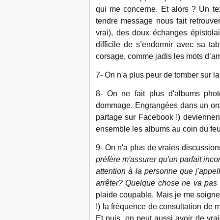
qui me concerne. Et alors ? Un te
tendre message nous fait retrouve
vrai), des doux échanges épistolai
difficile de s’endormir avec sa tab
corsage, comme jadis les mots d’
7- On n'a plus peur de tomber sur l
8- On ne fait plus d'albums phot
dommage. Engrangées dans un ordin
partage sur Facebook !) deviennent 
ensemble les albums au coin du feu
9- On n'a plus de vraies discussion
préfère m'assurer qu'un parfait inco
attention à la personne que j'appell
arrêter? Quelque chose ne va pas 
plaide coupable. Mais je me soigne 
!) la fréquence de consultation de 
Et puis, on peut aussi avoir de vra