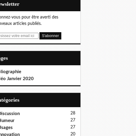
Newsletter
nnez-vous pour être averti des
veaux articles publiés.
ages
liographie
déo Janvier 2020
Catégories
28
iscussion
27
Humeur
27
Usages
20
nnovation