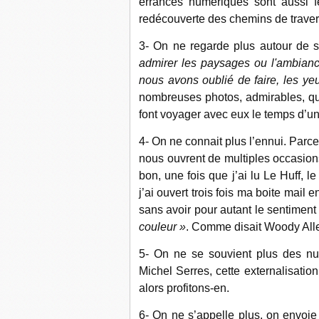
errances numériques sont aussi f
redécouverte des chemins de trave
3- On ne regarde plus autour de 
admirer les paysages ou l'ambiance
nous avons oublié de faire, les ye
nombreuses photos, admirables, q
font voyager avec eux le temps d’un 
4- On ne connait plus l’ennui. Par
nous ouvrent de multiples occasion
bon, une fois que j’ai lu Le Huff,
j’ai ouvert trois fois ma boite mail
sans avoir pour autant le sentimen
couleur »
. Comme disait Woody Allen, 
5- On ne se souvient plus des num
Michel Serres, cette externalisatio
alors profitons-en.
6- On ne s’appelle plus, on envoie 