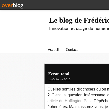
Le blog de Frédér
Innovation et usage du numéri
Accueil
Contact
Ecran total
16 Octobre 2013
Quelles sont les dix choses qu’on n
? C’est la question intéressante
article du Huffington Post
. Dépêchez
éphémères. Mais rassurez-vous, je ré