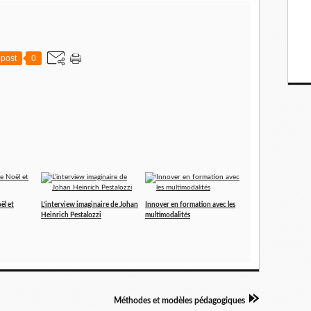
post
0
ël et
L’interview imaginaire de Johan
Innover en formation avec les
Heinrich Pestalozzi
multimodalités
Méthodes et modèles pédagogiques