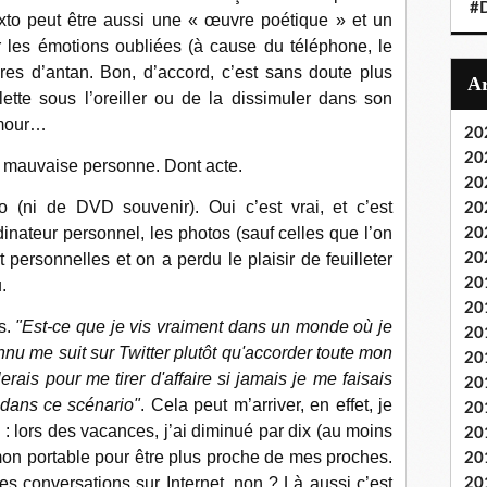
#
xto peut être aussi une « œuvre poétique » et un
r les émotions oubliées (à cause du téléphone, le
res d’antan. Bon, d’accord, c’est sans doute plus
lette sous l’oreiller ou de la dissimuler dans son
amour…
20
20
a mauvaise personne. Dont acte.
20
o (ni de DVD souvenir). Oui c’est vrai, et c’est
20
ateur personnel, les photos (sauf celles que l’on
20
personnelles et on a perdu le plaisir de feuilleter
20
20
.
20
s.
"Est-ce que je vis vraiment dans un monde où je
20
nnu me suit sur Twitter plutôt qu'accorder toute mon
20
erais pour me tirer d'affaire si jamais je me faisais
20
dans ce scénario"
. Cela peut m’arriver, en effet, je
20
: lors des vacances, j’ai diminué par dix (au moins
20
mon portable pour être plus proche de mes proches.
20
ies conversations sur Internet, non ? Là aussi c’est
20