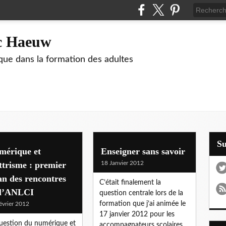
ic Haeuw
que dans la formation des adultes
S
mérique et
Enseigner sans savoir
ettrisme : premier
18 Janvier 2012
an des rencontres
C’était finalement la
 l’ANLCI
question centrale lors de la
formation que j’ai animée le
évrier 2012
17 janvier 2012 pour les
uestion du numérique et
accompagnateurs scolaires