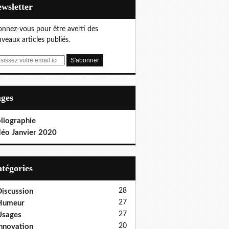
Newsletter
nnez-vous pour être averti des
veaux articles publiés.
ages
liographie
déo Janvier 2020
Catégories
28
iscussion
27
Humeur
27
Usages
20
nnovation