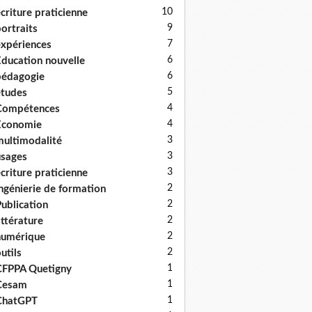
10
criture praticienne
9
ortraits
7
xpériences
6
ducation nouvelle
6
édagogie
5
tudes
4
Compétences
4
Economie
3
ultimodalité
3
sages
3
criture praticienne
2
ngénierie de formation
2
ublication
2
ittérature
2
numérique
2
utils
1
FPPA Quetigny
1
Cesam
1
ChatGPT