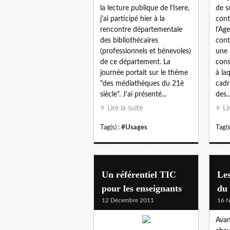
la lecture publique de l'Isere,
de s
j'ai participé hier à la
contr
rencontre départementale
l’Ag
des bibliothécaires
cont
(professionnels et bénevoles)
une 
de ce département. La
cons
journée portait sur le théme
à laq
"des médiathèques du 21è
cad
siècle". J'ai présenté...
des..
Lire la suite
Li
Tag(s) :
#Usages
Tag(s
Un référentiel TIC
Les
pour les enseignants
du
12 Décembre 2011
16 
Avan