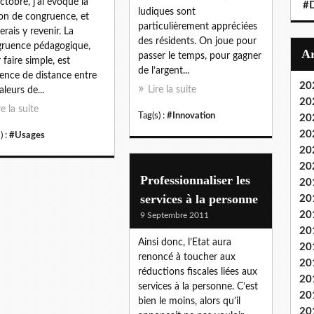
ctobre, j’ai évoqué la
#
ludiques sont
on de congruence, et
particulièrement appréciées
erais y revenir. La
des résidents. On joue pour
ruence pédagogique,
passer le temps, pour gagner
 faire simple, est
de l’argent...
sence de distance entre
20
Lire la suite
aleurs de...
20
re la suite
Tag(s) :
#Innovation
20
20
) :
#Usages
20
20
Professionnaliser les
20
services à la personne
20
20
9 Septembre 2011
20
Ainsi donc, l’Etat aura
20
renoncé à toucher aux
20
réductions fiscales liées aux
20
services à la personne. C’est
20
bien le moins, alors qu’il
20