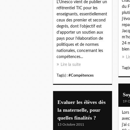
chau
L’Unesco vient de publier un
du F
référentiel TIC pour les
plut
enseignants, essentiellement
j’év
ceux des premier et second
repa
degrés, dont l’objectif est
Jacq
d’apporter un soutien aux
m’ho
pays pour l’élaboration de
24 m
politiques et de normes
bien 
nationales, concernant les
compétences...
Li
Lire la suite
Tag(s
Tag(s) :
#Compétences
Soy
Evaluer les élèves dès
19 O
la maternelle, pour
Lors
quelles finalités ?
avec
13 Octobre 2011
j’ai