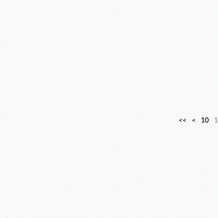
<<
<
10
1