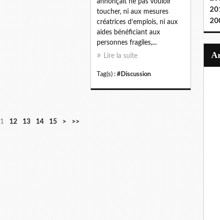
annonçait ne pas vouloir
20
toucher, ni aux mesures
20
créatrices d’emplois, ni aux
aides bénéficiant aux
personnes fragiles,...
Lire la suite
Tag(s) :
#Discussion
1
12
13
14
15
>
>>