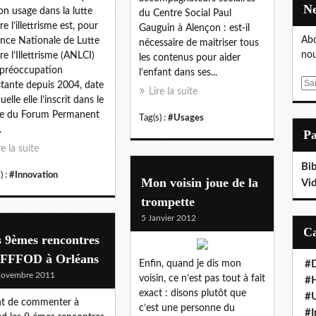
on usage dans la lutte
du Centre Social Paul
e l’illettrisme est, pour
Gauguin à Alençon : est-il
Abo
ence Nationale de Lutte
nécessaire de maitriser tous
nou
re l’Illettrisme (ANLCI)
les contenus pour aider
préoccupation
l’enfant dans ses...
E
tante depuis 2004, date
Lire la suite
m
uelle elle l’inscrit dans le
a
re du Forum Permanent
Tag(s) :
#Usages
i
.
P
l
re la suite
Bib
) :
#Innovation
Mon voisin joue de la
Vi
trompette
5 Janvier 2012
 9èmes rencontres
 FFFOD à Orléans
Enfin, quand je dis mon
#D
Novembre 2011
voisin, ce n’est pas tout à fait
#
exact : disons plutôt que
#
t de commenter à
c’est une personne du
#I