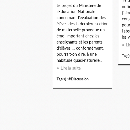
19 o
Le projet du Ministère de
noti
l’Education Nationale
j’aim
concernant l’évaluation des
cong
élèves dès la dernière section
pour
de maternelle provoque un
l’ab
émoi important chez les
les v
enseignants et les parents
Li
d’élèves … conformément,
pourrait-on dire, à une
Tag(s
habitude quasi-naturelle...
Lire la suite
Tag(s) :
#Discussion