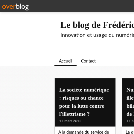
Le blog de Frédér
Innovation et usage du numéri
Accueil
Contact
La société numérique
Nu
: risques ou chance
ill
pour la lutte contre
bil
l'illettrisme ?
de
17 Mars 2012
11 F
A la demande du service de
La q