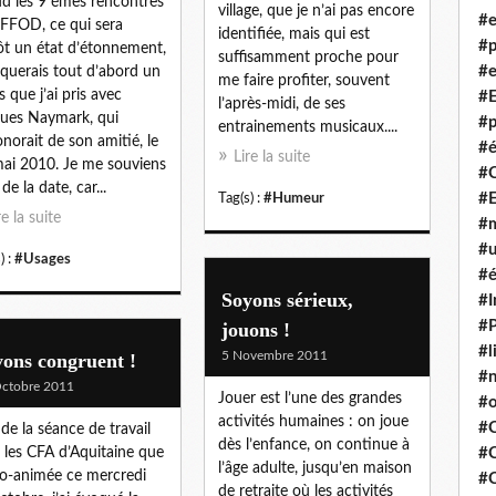
d les 9 émes rencontres
village, que je n’ai pas encore
#e
FFOD, ce qui sera
identifiée, mais qui est
#p
ôt un état d’étonnement,
suffisamment proche pour
#e
oquerais tout d’abord un
me faire profiter, souvent
s que j’ai pris avec
#E
l’après-midi, de ses
ues Naymark, qui
#p
entrainements musicaux....
norait de son amitié, le
#é
Lire la suite
ai 2010. Je me souviens
#
de la date, car...
#
Tag(s) :
#Humeur
re la suite
#m
#u
) :
#Usages
#é
Soyons sérieux,
#I
#P
jouons !
#l
5 Novembre 2011
ons congruent !
#
ctobre 2011
Jouer est l’une des grandes
#o
activités humaines : on joue
#C
 de la séance de travail
dès l’enfance, on continue à
 les CFA d’Aquitaine que
#
l’âge adulte, jusqu’en maison
 co-animée ce mercredi
#
de retraite où les activités